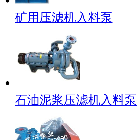
矿用压滤机入料泵
石油泥浆压滤机入料泵