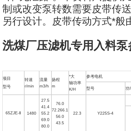
制或改变泵转数需要皮带传
另行设计。皮带传动方式*般
洗煤厂
压滤机专用入料泵
*大
参考电机
项目
转速
流量
扬程
轴功率
r/min
m3/h
m
型号
型号
功
K/H
27.5
76.0
41.4
72.266.1
65ZJE-
Ⅱ
1480
55.2
22.3
Y225S-4
56.0
69.0
43.5
80.0