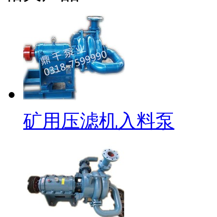
矿用压滤机入料泵