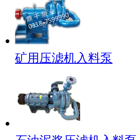
矿用压滤机入料泵