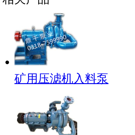
矿用压滤机入料泵