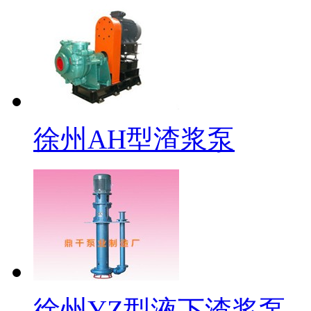
徐州AH型渣浆泵
徐州YZ型液下渣浆泵