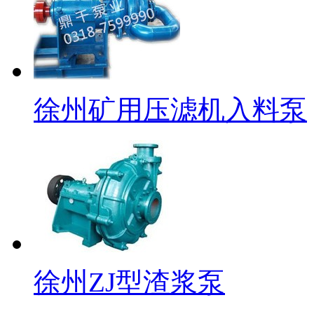
徐州矿用压滤机入料泵
徐州ZJ型渣浆泵