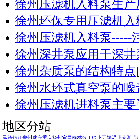
徐州压滤机入料泵生产厂家
徐州环保专用压滤机入料泵
徐州压滤机入料泵-----河
徐州深井泵应用于深井
徐州杂质泵的结构特点
徐州水环式真空泵的噪
徐州压滤机进料泵主要受到
地区分站
承德
镇江
郑州
珠海
重庆
扬州
宜昌
榆林
银川
徐州
无锡
温州
芜湖
武