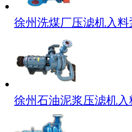
徐州洗煤厂压滤机入料
徐州石油泥浆压滤机入