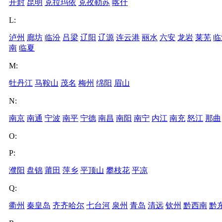
开封
昆明
克拉玛依
克孜勒苏
喀什
L:
泸州
廊坊
临汾
吕梁
辽阳
辽源
连云港
丽水
六安
龙岩
莱芜
临
南
临夏
M:
牡丹江
马鞍山
茂名
梅州
绵阳
眉山
N:
南京
南通
宁波
南平
宁德
南昌
南阳
南宁
内江
南充
怒江
那曲
O:
P:
濮阳
盘锦
莆田
萍乡
平顶山
攀枝花
平凉
Q:
衢州
秦皇岛
齐齐哈尔
七台河
泉州
青岛
清远
钦州
黔西南
黔