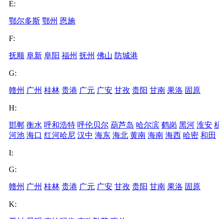
E:
鄂尔多斯
鄂州
恩施
F:
抚顺
阜新
阜阳
福州
抚州
佛山
防城港
G:
赣州
广州
桂林
贵港
广元
广安
甘孜
贵阳
甘南
果洛
固原
H:
邯郸
衡水
呼和浩特
呼伦贝尔
葫芦岛
哈尔滨
鹤岗
黑河
淮安
河池
海口
红河哈尼
汉中
海东
海北
黄南
海南
海西
哈密
和田
I:
G:
赣州
广州
桂林
贵港
广元
广安
甘孜
贵阳
甘南
果洛
固原
K: