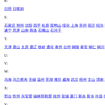
R:
日照
日喀则
S:
石家庄
朔州
沈阳
四平
松原
双鸭山
绥化
上海
苏州
宿迁
绍兴
遂宁
思茅
山南
商洛
石嘴山
石河子
T:
天津
唐山
太原
通辽
铁岭
通化
泰州
台州
铜陵
泰安
铜仁
铜川
U:
V:
W:
乌海
乌兰察布
无锡
温州
芜湖
潍坊
威海
武汉
梧州
文山
渭南
X:
邢台
忻州
兴安盟
锡林郭勒盟
徐州
宣城
厦门
新余
新乡
许昌
Y: