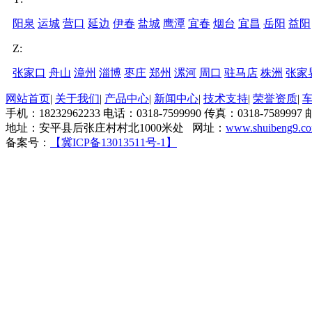
阳泉
运城
营口
延边
伊春
盐城
鹰潭
宜春
烟台
宜昌
岳阳
益阳
Z:
张家口
舟山
漳州
淄博
枣庄
郑州
漯河
周口
驻马店
株洲
张家
网站首页
|
关于我们
|
产品中心
|
新闻中心
|
技术支持
|
荣誉资质
|
手机：18232962233 电话：0318-7599990 传真：0318-7589997 
地址：安平县后张庄村村北1000米处 网址：
www.shuibeng9.c
备案号：
【冀ICP备13013511号-1】