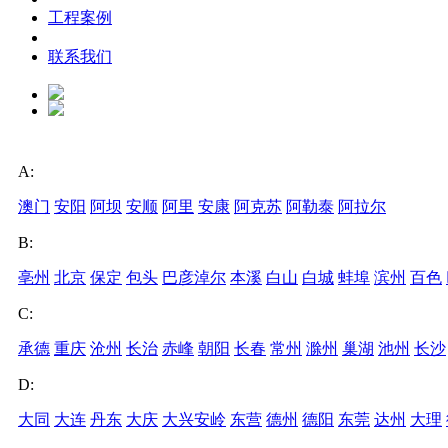
工程案例
联系我们
A:
澳门
安阳
阿坝
安顺
阿里
安康
阿克苏
阿勒泰
阿拉尔
B:
亳州
北京
保定
包头
巴彦淖尔
本溪
白山
白城
蚌埠
滨州
百色
C:
承德
重庆
沧州
长治
赤峰
朝阳
长春
常州
滁州
巢湖
池州
长沙
D:
大同
大连
丹东
大庆
大兴安岭
东营
德州
德阳
东莞
达州
大理