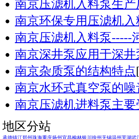
南京压滤机入料泵生产厂家
南京环保专用压滤机入料泵
南京压滤机入料泵-----河
南京深井泵应用于深井
南京杂质泵的结构特点
南京水环式真空泵的噪
南京压滤机进料泵主要受到
地区分站
承德
镇江
郑州
珠海
重庆
扬州
宜昌
榆林
银川
徐州
无锡
温州
芜湖
武