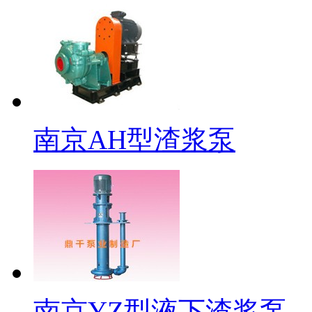
南京AH型渣浆泵
南京YZ型液下渣浆泵