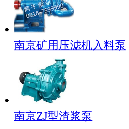
南京矿用压滤机入料泵
南京ZJ型渣浆泵